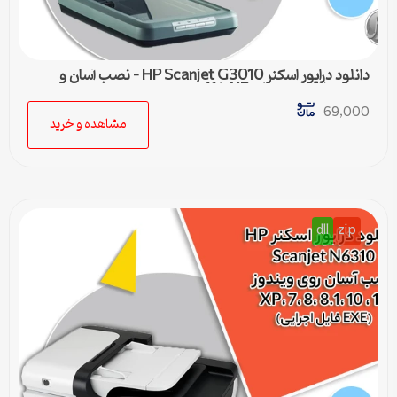
دانلود درایور اسکنر HP Scanjet G3010 – نصب آسان و
سریع برای ویندوزهای XP تا 11
69,000
مشاهده و خرید
dll
zip