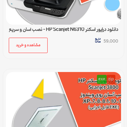
دانلود درایور اسکنر HP Scanjet N6310 – نصب آسان و سریع
برای تمامی ویندوزها
59,000
مشاهده و خرید
exe
zip