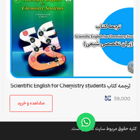
ترجمه کتاب Scientific English for Chemistry students
(زبان تخصصی شیمی) – درس 3
59,000
مشاهده و خرید
کلیه حقوق مربوط سایت کتافایل است.