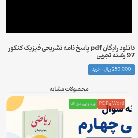
دانلود رایگان pdf پاسخ نامه تشریحی فیزیک کنکور
97 رشته تجربی
250,000 ریال – خرید
محصولات مشابه
Word و PDF
ورد و پی دی اف