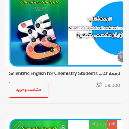
ترجمه کتاب Scientific English for Chemistry Students
(زبان تخصصی شیمی) – درس 4
59,000
مشاهده و خرید
pdf
پی دی اف