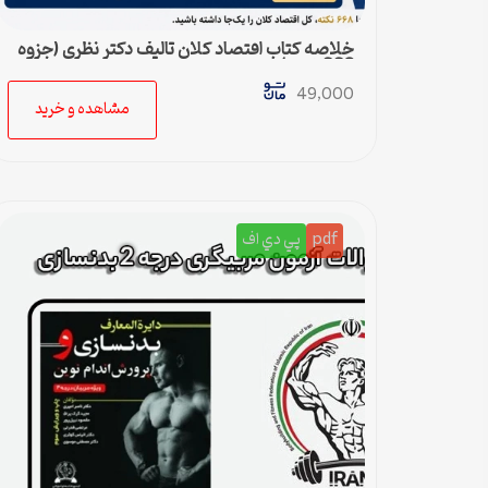
خلاصه کتاب اقتصاد کلان تالیف دکتر نظری (جزوه
668 نکته)
49,000
مشاهده و خرید
pdf
پي دي اف