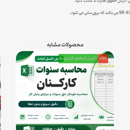
حقوق تجارت 2 کسب کنید .
محصولات مشابه
xlsx
اکسل (صفحه گسترده)