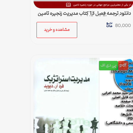
دانلود ترجمه فصل 13 کتاب مدیریت زنجیره تامین
چوپرا (Sunil Chopra) | حمل و نقل در زنجیره
تامین
80,000
مشاهده و خرید
pdf
پی دی اف