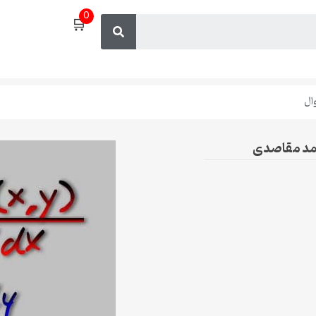
0
🛒
ال