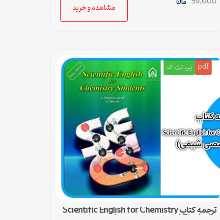
59,000
مشاهده و خرید
pdf
پی دی اف
ترجمه کتاب Scientific English for Chemistry
Students (زبان تخصصی شیمی) – درس اول