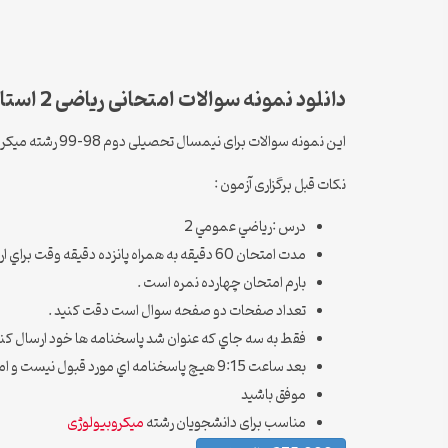
دانلود نمونه سوالات امتحانی ریاضی 2 استاد محمد مقاصدی
این نمونه سوالات برای نیمسال تحصیلی دوم 98-99 رشته میکروبیولوژی – زیست شناسی سلولی می باشد که در دانشگاه آزاد اسلامی واحد کرج به صورت غیر حضوری برگزار شده است.
نکات قبل برگزاری آزمون :
درس :رياضي عمومي 2
مدت امتحان 60 دقيقه به همراه پانزده دقيقه وقت براي ارسال
بارم امتحان چهارده نمره است .
تعداد صفحات دو صفحه سوال است دقت کنيد .
فقط به سه جاي که عنوان شد پاسخنامه ها خود ارسال کني
بعد ساعت 9:15 هيچ پاسخنامه اي مورد قبول نيست و امتحان براي آن دانشجو حذف ميشه .
موفق باشيد
مناسب برای دانشجویان رشته
میکروبیولوژی