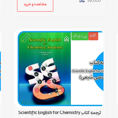
59,000
مشاهده و خرید
.pdf
پی دی اف
ترجمه کتاب Scientific English for Chemistry
students (زبان تخصصی شیمی) – درس 2