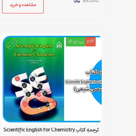
85,000
مشاهده و خرید
pdf
پی دی اف
ترجمه کتاب Scientific English for Chemistry
students (زبان تخصصی شیمی) – درس 3