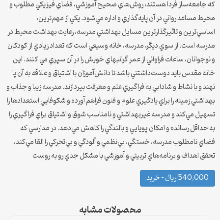
كه جامعه‌ساز فردا هستند، روش‌هاي صحيح آموزشي، فضاي فيزيكي مطلوب و
محيط مساعد رواني در آن پايه‌گذاري و اداره مي‌شود. يكي از مهم‌ترين،
اساسي‌ترين و تاثيرگذارترين مسايل بهداشتي مدرسه، رعايت بهداشت محيط در
مدرسه است. از سوي ديگر، مدرسه، خانه وسيعي است كه تعداد زيادي از كودكان
و نوجوانان، ساعات فراواني از عمر گرانبهاي خويش را در آن سپري مي كنند. اين
خانه مقدس بايد دوست‌داشتني باشد تا دانش‌آموزان با اشتياق و علاقه به آن پا
نهند و با نشاط و شادابي به فراگيري علم و معرفت بپردازند. مدرسه زيبا و جذاب و
بهداشتي زمينه را براي يادگيري علوم و فنون فراهم آورده و شكوفايي استعدادها را
تسهيل مي‌كند و مدرسه غيربهداشتي و نامناسب شوق و اشتياق براي فراگيري را
به حداقل رسانده و امكان پويايي و بالندگي را كاهش مي‌دهد. در مدارسي كه
فضاي نامطلوب مدرسه، خستگي، بي‌نظمي و آلودگي و بي‌تحركي را القا مي‌كند،
تحقق اهداف و برنامه‌هاي تربيتي و آموزشي با مشكل جدي رو به روست
540,000 ریال – خرید
محصولات مشابه