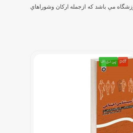
زشگاه مي باشد كه ازجمله اركان وشوراهاي
pdf
پی دی اف