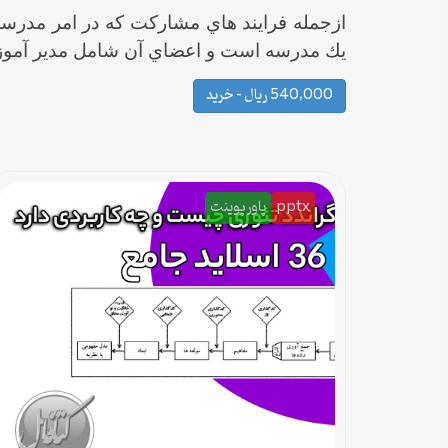
ازجمله فرايند هاي مشاركت كه در امر مدرس
يك مدرسه است و اعضاي آن شامل مدير آموز
540,000 ریال – خرید
pptx
پاورپوینت