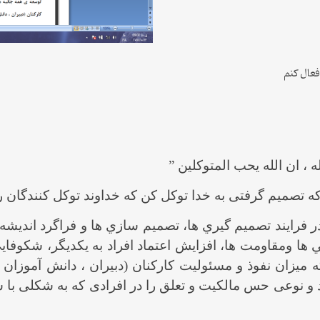
 فعال کنم
لله ، ان الله یحب المتوکلین ”
ه تصمیم گرفتی به خدا توکل کن که خداوند توکل کنندگان را دو
 فرايند تصميم گيري ها، تصميم سازي ها و فراگرد انديشه
 ها ومقاومت ها، افزايش اعتماد افراد به يكديگر، شكوفاي
زان نفوذ و مسئولیت کارکنان (دبيران ، دانش آموزان و ا
و نوعی حس مالکیت و تعلق را در افرادی که به شکلی با س