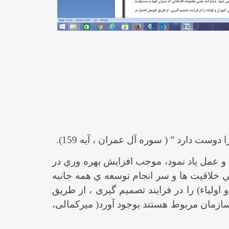
ست دارد ” ( سوره آل عمران ، آیه 159).
 و عمل ياد نمود، موجب افزايش بهره وري در
ي خلاقيت ها و سر انجام توسعه ي همه جانبه
ولیاء) را در فرایند تصمیم گیری ، از طریق
ازمان مربوط هستند بوجود آورد( میرکمالی،