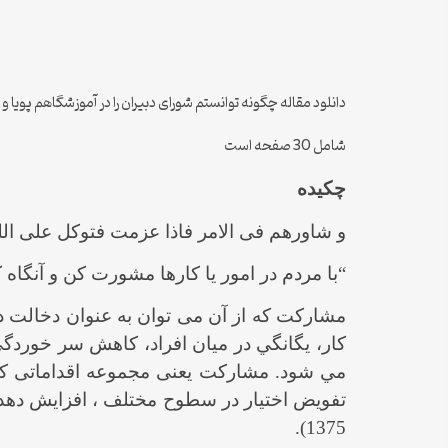
دانلود مقاله چگونه توانستم شورای دبیران را در آموزشگاهم پویا و
شامل 30 صفحه است
چكيده
و شاورهم فی الامر فاذا عزمت فتوکل علی ا
“با مردم در امور یا کارها مشورت کن و آنگاه ک
مشاركت كه از آن می توان به عنوان دخالت در
كار، يگانگي در ميان افراد، كاهش سر خوردگي
مي شود. مشارکت یعنی مجموعه اقداماتی که می
تفویض اختیار در سطوح مختلف ، افزایش دهد 
1375).