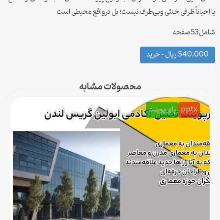
يا احياناً ظرفی خنثی وبی‌طرف نيست؛ بل درواقع محيطی است
شامل53صفحه
540,000 ریال – خرید
محصولات مشابه
pptx
پاورپوینت