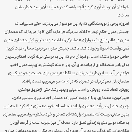
خواهان آن بود يادآوری كرد و آنچه را هم كه در عمل به آن رسيد خاطر نشان
ساخت.
امروزه برخی از نويسندگانی كه به اين موضوع می‌پردازند، حتی مدعی‌اند كه
جنبش مدرن حكم نوعی «كلاف سردرگم» را دارد؛ آنان اظهار می‌دارند كه معماران
مدرن در عالم واقع «ايديولوژی» مشتركی نداشتند و به طريق اولی معماری مدرن
نمی‌توانست اصولاً وجود داشته باشد. جنبش مدرن بی‌ترديد مبنا و جهت‌گيری
خاص خود را داشته است، و تنها آن دم كه اين به درستی درك گردد، امكان رسيدن
به ارزيابی منصفانه‌ای از پيامدهای آن، و از جمله كوشش‌های پسامدرن اخير،
فراهم می‌آيد. به اين طريق می‌توان به نقطه عزيمتی برای جست و جو و پيگيری
معماری‌ای دموكراتيك در عصری كه در آن به سر می‌بريم، دست يافت.
رويكرد اتخاذ شده، رويكردی است عينی و پديدارشناختی. ازطريق نوشتن،
«پيرامون» معماری، و با اولويت اصلی را به مسائل اجتماعی و سياسی دادن،
چيزی حاصل نمی‌آيد. معماری را بايد با مناسبات خود معماری درك كرد. البته اين
بدين معنی نيست كه معماری را رشته‌ای «مجزا و خود مختار» برشمريم. معماری
به مثابه نوعی هنر، به زندگی تعلق دارد. هدف آن نيز عبارت است از فراهم آوردن
مكان‌هايی كه زندگی بتواند در آن «به وقوع پيوندد». مكان، مجموعه‌ای از منابع