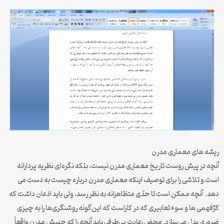
ريشه های معماری مدرن
آنچه در پيش روست تاريخ معماری مدرن نيست، بلكه نگره‌ای نظريه پردارانه
است و تلاشی را برای توصيف اينكه معماری مدرن درباره چيست به دست می
دهد. آنچه ممكن است تا حدّی متظاهرانه به نظر رسد، ولی بايد اذعان داشت كه
كژفهمی ها و سوء تعابيری كه در كاراست كه اين‌گونه روشنگری‌ها را به چيزی
ضروری بدل می‌سازد. محض رعايت بی‌طرفی بايد آنچه را كه جنبش مدرن واقعاً