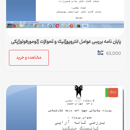
پایان نامه بررسي عوامل آنتروپوژنيك و تحولات ژئومورفولوژيكي
در زون كپه داغ مطالعه موردی آبریز کوشک آباد
63,000
مشاهده و خرید
doc