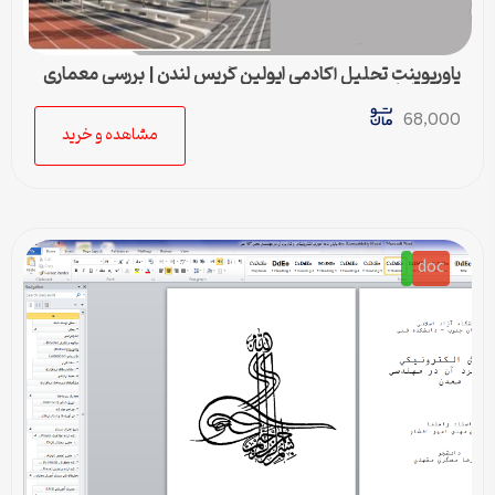
پاورپوینت تحلیل آکادمی ایولین گریس لندن | بررسی معماری
مدرن زاها حدید
68,000
مشاهده و خرید
doc