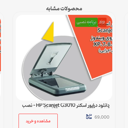
محصولات مشابه
zip
برنامه نصبی
دانلود درایور اسکنر HP Scanjet G3010 – نصب
آسان و سریع برای ویندوزهای XP تا 11
69,000
مشاهده و خرید