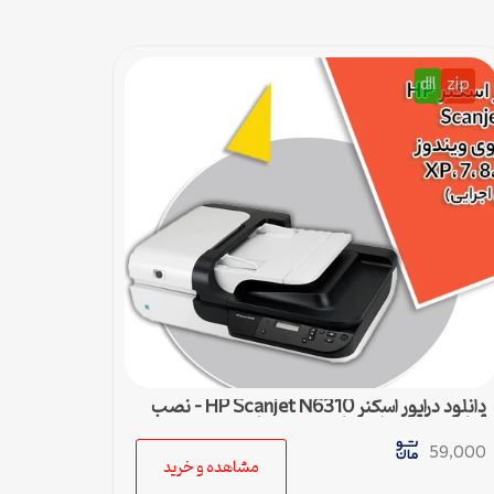
dll
zip
دانلود درایور اسکنر HP Scanjet N6310 – نصب
آسان و سریع برای تمامی ویندوزها
59,000
مشاهده و خرید