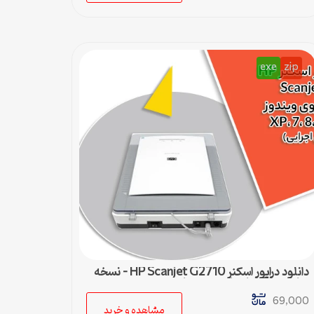
exe
zip
دانلود درایور اسکنر HP Scanjet G2710 – نسخه
نهایی سازگار با تمام ویندوزها
69,000
مشاهده و خرید