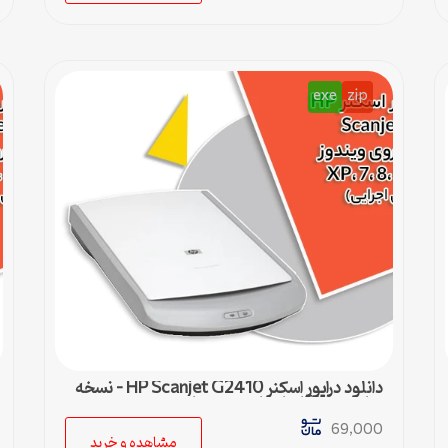
exe
zip
دانلود درایور اسکنر HP Scanjet G2410 – نسخه
نهایی و سازگار با تمام ویندوزها
69,000
مشاهده و خرید