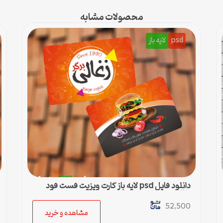
محصولات مشابه
psd
لایه باز
دانلود فایل psd لایه باز کارت ویزیت فست فود
زغالی
52,500
مشاهده و خرید