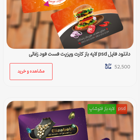
دانلود فایل psd لایه باز کارت ویزیت فست فود زغالی
52,500
مشاهده و خرید
psd
لایه باز فتوشاپ