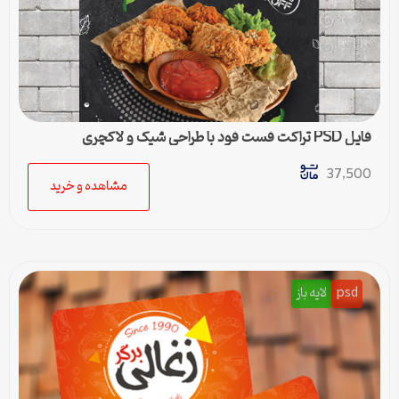
فایل PSD تراکت فست فود با طراحی شیک و لاکچری
37,500
مشاهده و خرید
psd
لایه باز