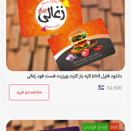
دانلود فایل psd لایه باز کارت ویزیت فست فود زغالی
52,500
مشاهده و خرید
psd
لایه باز فتوشاپ