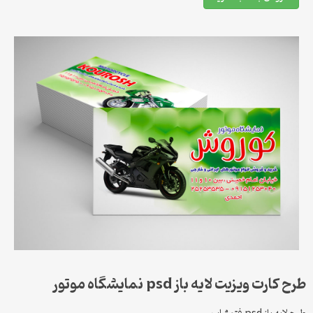
طرح کارت ویزیت لایه باز psd نمایشگاه موتور