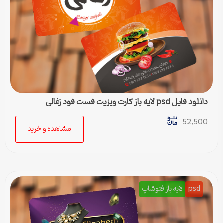
دانلود فایل psd لایه باز کارت ویزیت فست فود زغالی
52,500
مشاهده و خرید
psd
لایه باز فتوشاپ