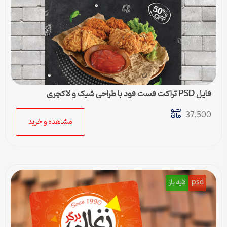
فایل PSD تراکت فست فود با طراحی شیک و لاکچری
37,500
مشاهده و خرید
psd
لایه باز