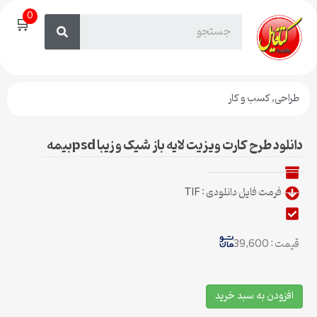
0
🛒
طراحی
,
کسب و کار
دانلود طرح کارت ویزیت لایه باز شیک و زیبا psdبیمه
فرمت فایل دانلودی : TIF
قیمت : 39,600
افزودن به سبد خرید