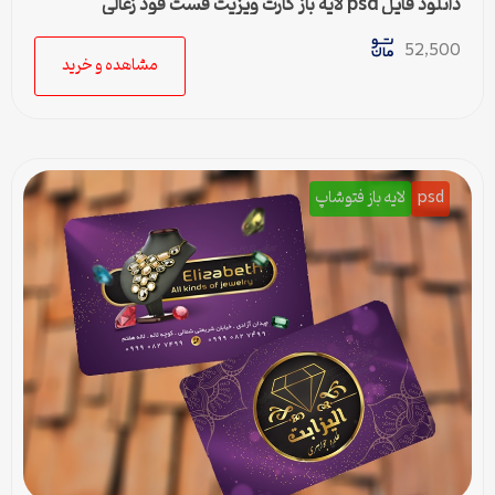
دانلود فایل psd لایه باز کارت ویزیت فست فود زغالی
52,500
مشاهده و خرید
psd
لایه باز فتوشاپ