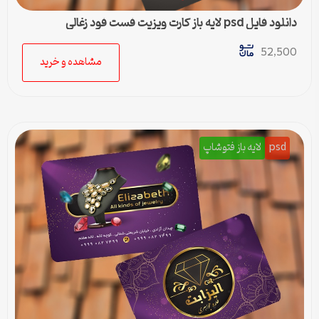
دانلود فایل psd لایه باز کارت ویزیت فست فود زغالی
52,500
مشاهده و خرید
psd
لایه باز فتوشاپ