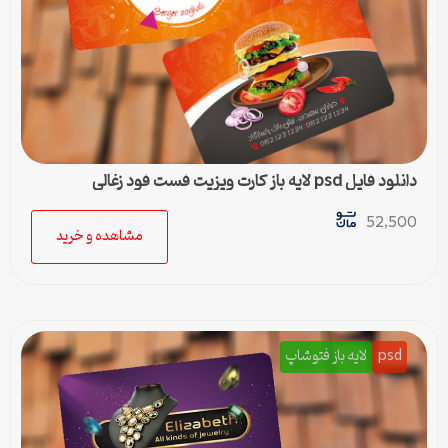
دانلود فایل psd لایه باز کارت ویزیت فست فود زغالی
52,500
مشاهده و خرید
psd
لایه باز فتوشاپ