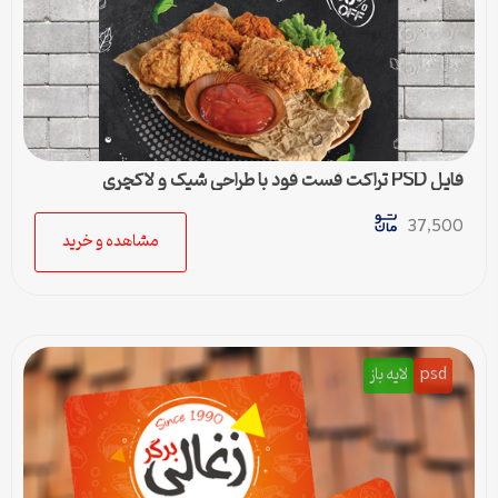
فایل PSD تراکت فست فود با طراحی شیک و لاکچری
37,500
مشاهده و خرید
psd
لایه باز