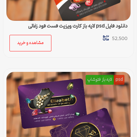
دانلود فایل psd لایه باز کارت ویزیت فست فود زغالی
52,500
مشاهده و خرید
psd
لایه باز فتوشاپ