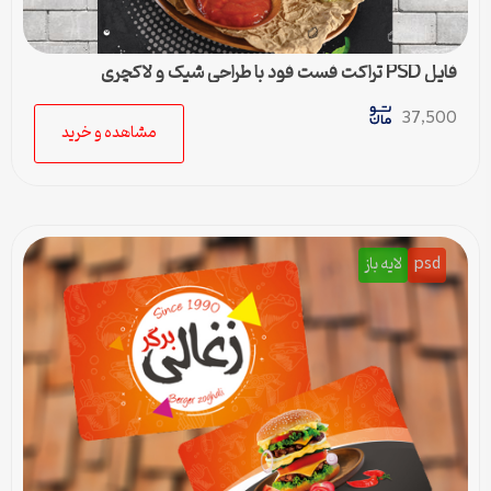
فایل PSD تراکت فست فود با طراحی شیک و لاکچری
37,500
مشاهده و خرید
psd
لایه باز