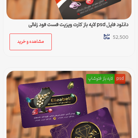
دانلود فایل psd لایه باز کارت ویزیت فست فود زغالی
52,500
مشاهده و خرید
psd
لایه باز فتوشاپ