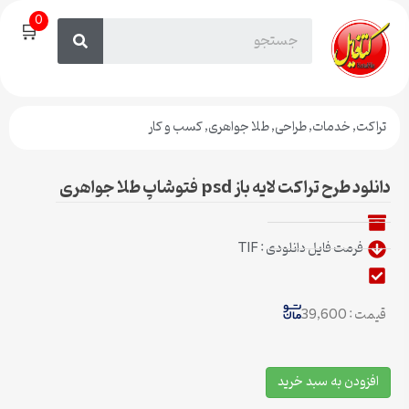
0
🛒
تراکت
,
خدمات
,
طراحی
,
طلا جواهری
,
کسب و کار
دانلود طرح تراکت لایه باز psd فتوشاپ طلا جواهری
فرمت فایل دانلودی : TIF
قیمت : 39,600
افزودن به سبد خرید