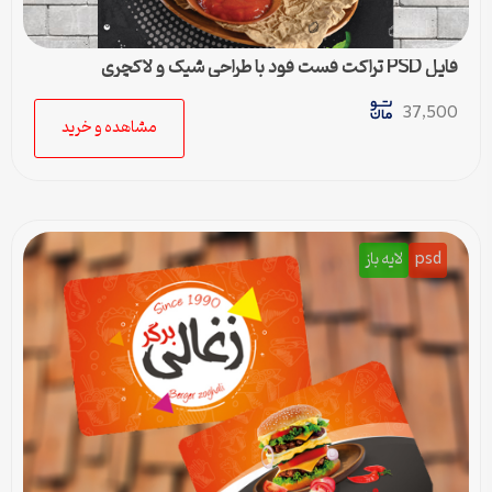
فایل PSD تراکت فست فود با طراحی شیک و لاکچری
37,500
مشاهده و خرید
psd
لایه باز