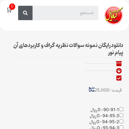
0
🛒
دانلود رایگان نمونه سوالات نظریه گراف و کاربردهای آن
پیام نور
قیمت : 25,000
90-91-1
–
0 ریال
94-95-3
–
0 ریال
94-95-2
–
0 ریال
93-94-3
–
0 ریال