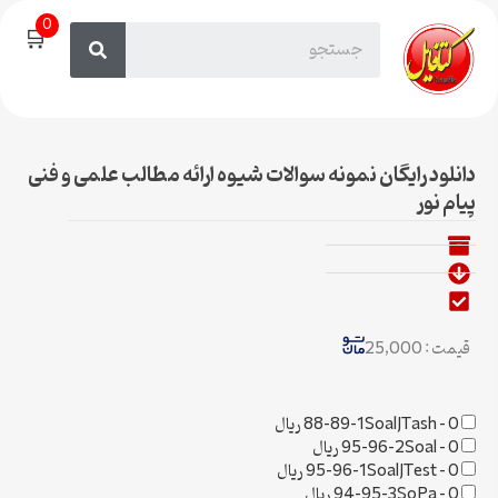
0
🛒
دانلود رایگان نمونه سوالات شیوه ارائه مطالب علمی و فنی
پیام نور
قیمت : 25,000
0 ریال
–
88-89-1SoalJTash
0 ریال
–
95-96-2Soal
0 ریال
–
95-96-1SoalJTest
0 ریال
–
94-95-3SoPa