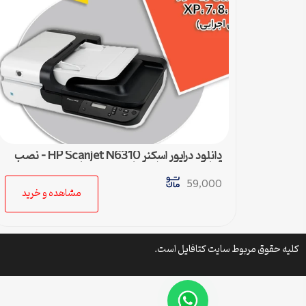
دانلود درایور اسکنر HP Scanjet N6310 – نصب
آسان و سریع برای تمامی ویندوزها
59,000
مشاهده و خرید
کلیه حقوق مربوط سایت کتافایل است.