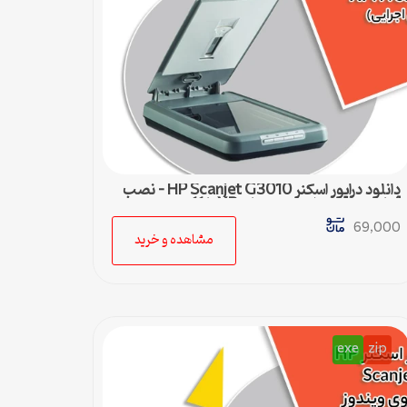
دانلود درایور اسکنر HP Scanjet G3010 – نصب
آسان و سریع برای ویندوزهای XP تا 11
69,000
مشاهده و خرید
exe
zip