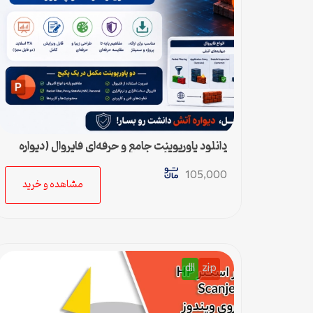
دانلود پاورپوینت جامع و حرفه‌ای فایروال (دیواره
آتش) – ویژه ارائه و پروژه
105,000
مشاهده و خرید
dll
zip