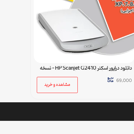
دانلود درایور اسکنر HP Scanjet G2410 – نسخه
نهایی و سازگار با تمام ویندوزها
69,000
مشاهده و خرید