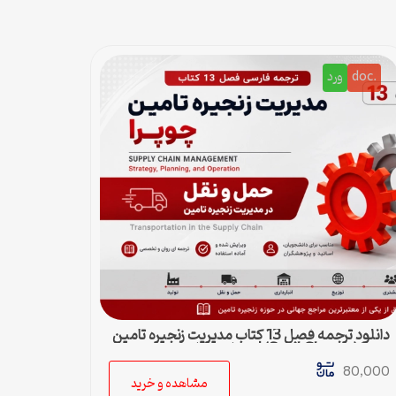
.doc
ورد
دانلود ترجمه فصل 13 کتاب مدیریت زنجیره تامین
چوپرا (Sunil Chopra) | حمل و نقل در زنجیره
تامین
80,000
مشاهده و خرید