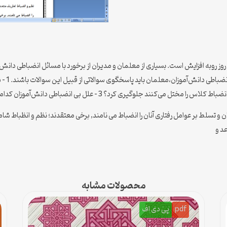
ه روز روبه افزایش است. بسیاری از معلمان و مدیران از برخورد با مسائل انضباطی د
ضباطی دانش‌آموزان کدامند؟ 4 – چگونه میتوان این رفتارهارا کاهش داد یا از بین برد ؟
گان و تسلط بر عوامل رفتاری آنان را انضباط می نامند, برخی معتقدند؛ نظم و انظبا
د و
محصولات مشابه
pdf
پی دی اف