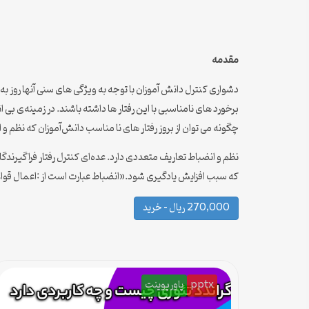
مقدمه
دشواری کنترل دانش آموزان با توجه به ویژگی های سنی آنها روز ب
چگونه می توان از بروز رفتار های نا مناسب دانش‌آموزان که نظم و انضباط کلاس را مختل می‌کنند جلوگیری کرد؟ 3 – علل بی ان
نظم و انضباط تعاریف متعددی دارد. عده‌ای کنترل رفتار فراگیرند
که سبب افزایش یادگیری ‌شود.«انضباط عبارت است از :اعمال قواع
270,000 ریال – خرید
pptx
پاورپوینت