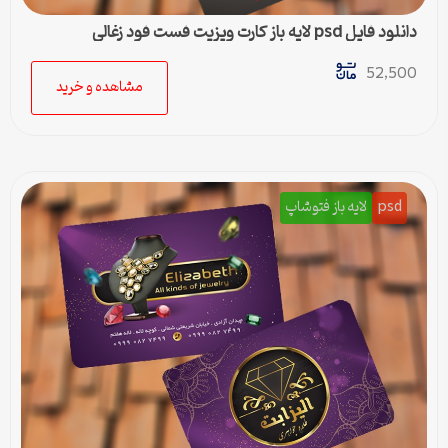
دانلود فایل psd لایه باز کارت ویزیت فست فود زغالی
52,500
مشاهده و خرید
psd
لایه باز فتوشاپ