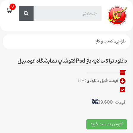
0
🛒
طراحی
,
کسب و کار
دانلود تراکت لایه باز Psdفتوشاپ نمایشگاه اتومبیل
فرمت فایل دانلودی : TIF
قیمت : 39,600
افزودن به سبد خرید