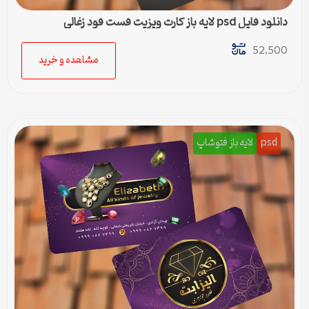
دانلود فایل psd لایه باز کارت ویزیت فست فود زغالی
52,500
مشاهده و خرید
psd
لایه باز فتوشاپ