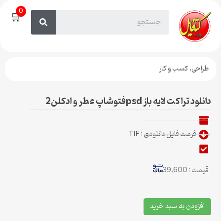
0
🛒
طراحی
,
کسب و کار
دانلود تراکت لایه باز psdفتوشاپ عطر و ادکلن2
فرمت فایل دانلودی : TIF
قیمت : 39,600
افزودن به سبد خرید