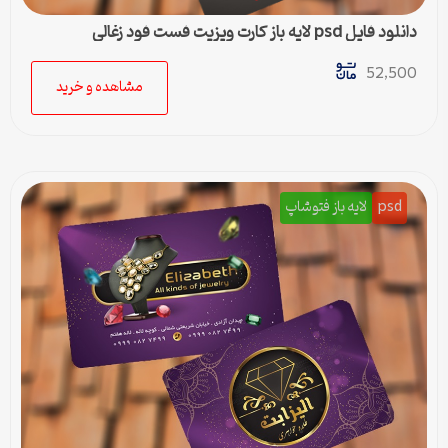
دانلود فایل psd لایه باز کارت ویزیت فست فود زغالی
52,500
مشاهده و خرید
psd
لایه باز فتوشاپ