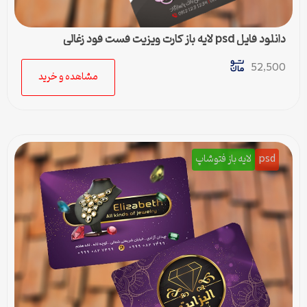
دانلود فایل psd لایه باز کارت ویزیت فست فود زغالی
52,500
مشاهده و خرید
psd
لایه باز فتوشاپ