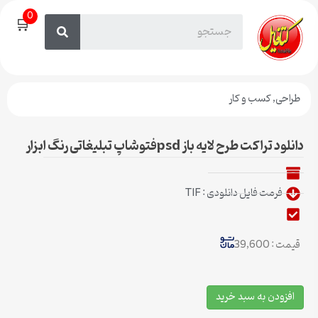
0
🛒
طراحی
,
کسب و کار
دانلود تراکت طرح لایه باز psdفتوشاپ تبلیغاتی رنگ ابزار
فرمت فایل دانلودی : TIF
قیمت : 39,600
افزودن به سبد خرید