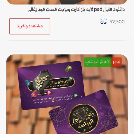
دانلود فایل psd لایه باز کارت ویزیت فست فود زغالی
52,500
مشاهده و خرید
psd
لایه باز فتوشاپ