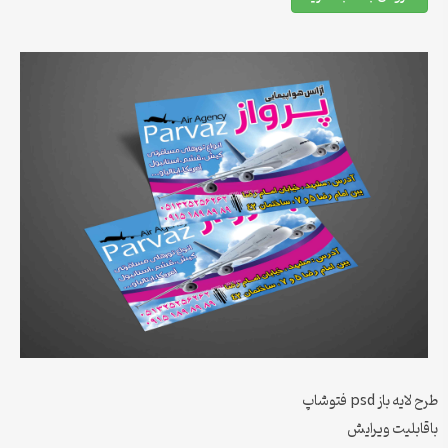
طرح لایه باز psd فتوشاپ
باقابلیت ویرایش