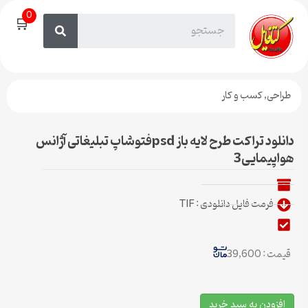
0
🛒
طراحی
,
کسب و کار
دانلود تراکت طرح لایه باز psdفتوشاپ تبلیغاتی آژانس
هواپیمایی3
فرمت فایل دانلودی : TIF
قیمت : 39,600
افزودن به سبد خرید