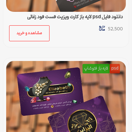
دانلود فایل psd لایه باز کارت ویزیت فست فود زغالی
52,500
مشاهده و خرید
psd
لایه باز فتوشاپ