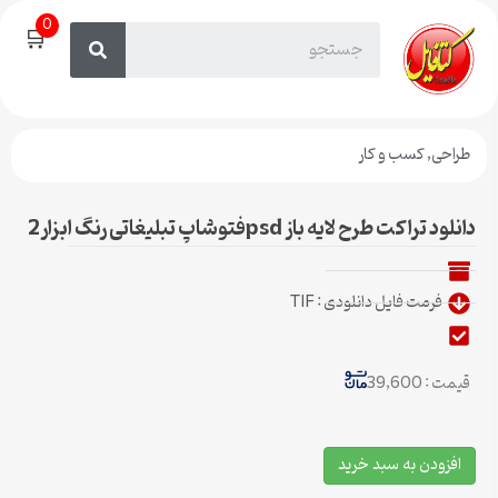
0
🛒
طراحی
,
کسب و کار
دانلود تراکت طرح لایه باز psdفتوشاپ تبلیغاتی رنگ ابزار2
فرمت فایل دانلودی : TIF
قیمت : 39,600
افزودن به سبد خرید