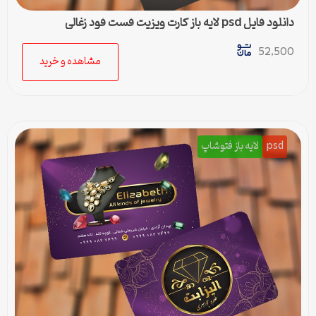
دانلود فایل psd لایه باز کارت ویزیت فست فود زغالی
52,500
مشاهده و خرید
psd
لایه باز فتوشاپ