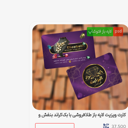
psd
لایه باز فتوشاپ
کارت ویزیت لایه باز طلافروشی با بک‌گراند بنفش و
طلایی
37,500