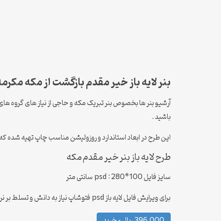
بنر لایه باز خیر مقدم بازگشت از مکه مکرمه
آرشیو بنر ها بخصوص بنر تبریک مکه و حاجی از نیاز های گروه های کس
باشید .
این طرح در ابعاد استاندارد و روزولیشن مناسب چاپ تهیه شده که
طرح لایه باز بنر خیر مقدم مکه
سایز فایل psd : 280*100 سانتی متر
برای ویرایش فایل لایه باز psd فتوشاپ نیاز به دانش و تسلط بر نرم افزار فتوشاپ نیست و داشتن تجربه کافی برای ادیت طرح بنر خیر مقدم حجاج مکه کافی است .
396,000 ریال – خرید