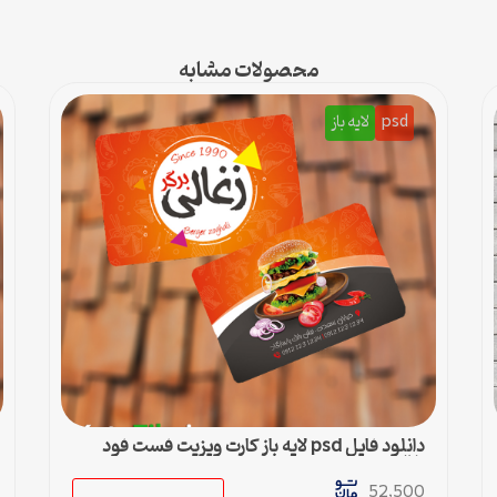
محصولات مشابه
psd
لایه باز
دانلود فایل psd لایه باز کارت ویزیت فست فود
زغالی
52,500