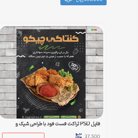
فایل PSD تراکت فست فود با طراحی شیک و
لاکچری
37,500