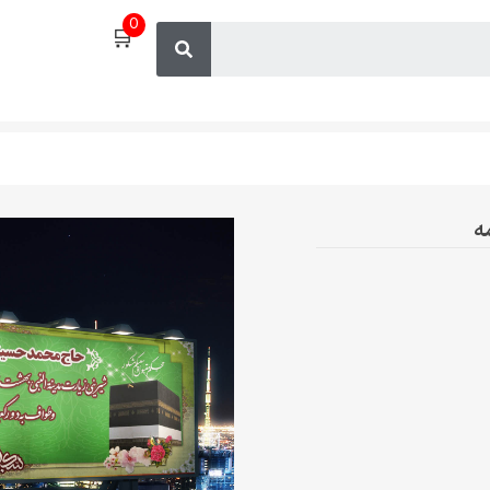
0
🛒
مه