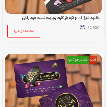
دانلود فایل psd لایه باز کارت ویزیت فست فود زغالی
52,500
مشاهده و خرید
psd
لایه باز فتوشاپ