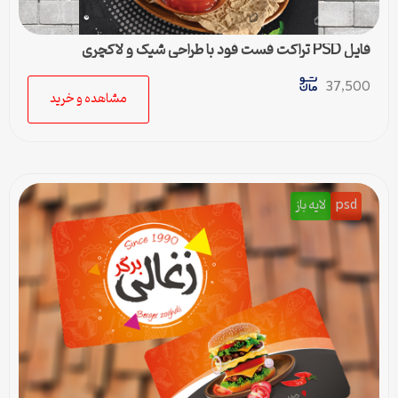
فایل PSD تراکت فست فود با طراحی شیک و لاکچری
37,500
مشاهده و خرید
psd
لایه باز