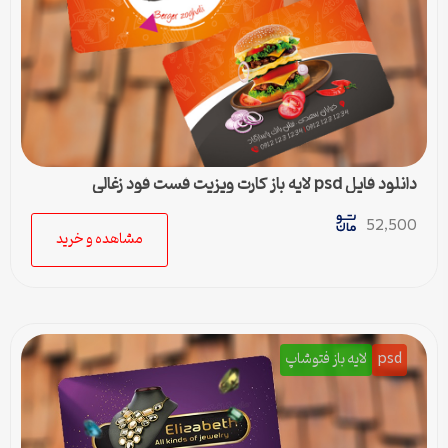
دانلود فایل psd لایه باز کارت ویزیت فست فود زغالی
52,500
مشاهده و خرید
psd
لایه باز فتوشاپ