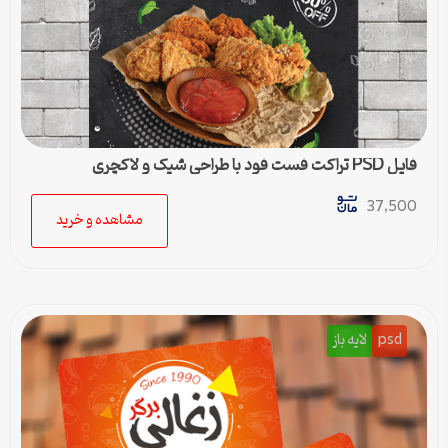
فایل PSD تراکت فست فود با طراحی شیک و لاکچری
37,500
مشاهده و خرید
psd
لایه باز