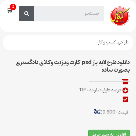
0
🛒
طراحی
,
کسب و کار
دانلود طرح لایه باز psd کارت ویزیت وکلای دادگستری
بصورت ساده
فرمت فایل دانلودی : TIF
قیمت : 39,600
افزودن به سبد خرید