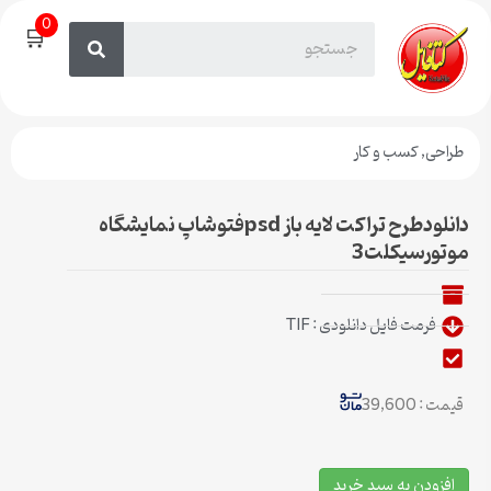
0
🛒
طراحی
,
کسب و کار
دانلودطرح تراکت لایه باز psdفتوشاپ نمایشگاه
موتورسیکلت3
فرمت فایل دانلودی : TIF
قیمت : 39,600
افزودن به سبد خرید