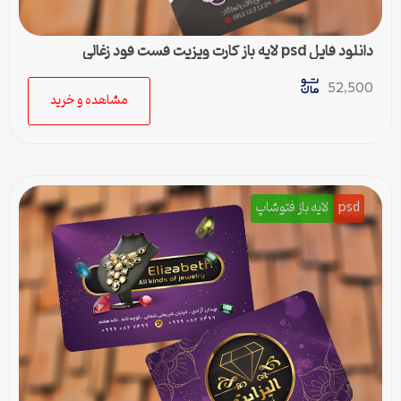
دانلود فایل psd لایه باز کارت ویزیت فست فود زغالی
52,500
مشاهده و خرید
psd
لایه باز فتوشاپ