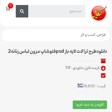
0
🛒
طراحی
,
کسب و کار
دانلودطرح تراکت لایه باز psdفتوشاپ مزون لباس زنانه2
فرمت فایل دانلودی : TIF
قیمت : 39,600
افزودن به سبد خرید