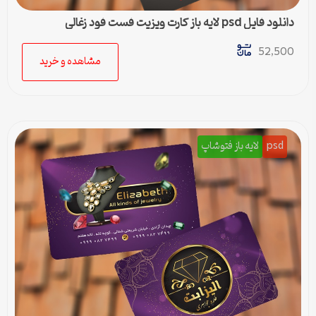
دانلود فایل psd لایه باز کارت ویزیت فست فود زغالی
52,500
مشاهده و خرید
psd
لایه باز فتوشاپ