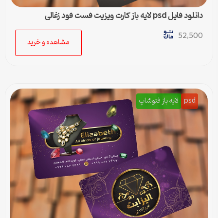
دانلود فایل psd لایه باز کارت ویزیت فست فود زغالی
52,500
مشاهده و خرید
psd
لایه باز فتوشاپ