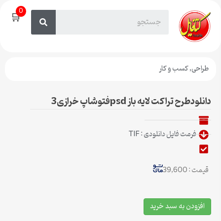
0
🛒
طراحی
,
کسب و کار
دانلودطرح تراکت لایه باز psdفتوشاپ خرازی3
فرمت فایل دانلودی : TIF
قیمت : 39,600
افزودن به سبد خرید