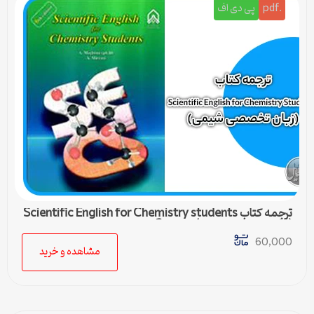
.pdf
پی دی اف
ترجمه کتاب Scientific English for Chemistry students
(زبان تخصصی شیمی) – درس 2
60,000
مشاهده و خرید