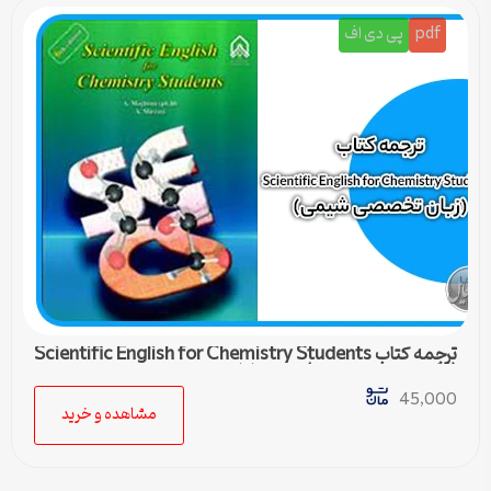
pdf
پی دی اف
ترجمه کتاب Scientific English for Chemistry Students
(زبان تخصصی شیمی) – درس اول
45,000
مشاهده و خرید