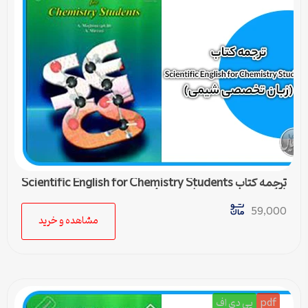
ترجمه کتاب Scientific English for Chemistry Students
(زبان تخصصی شیمی) – درس 4
59,000
مشاهده و خرید
pdf
پی دی اف