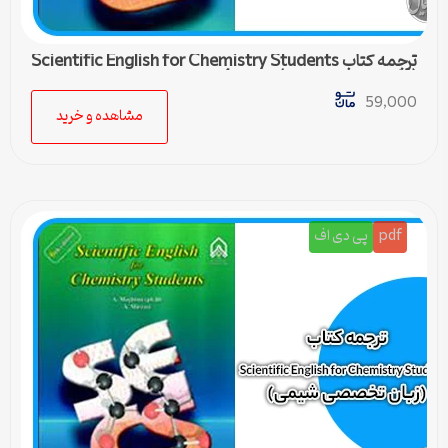
ترجمه کتاب Scientific English for Chemistry Students
(زبان تخصصی شیمی) – درس 4
59,000
مشاهده و خرید
pdf
پی دی اف