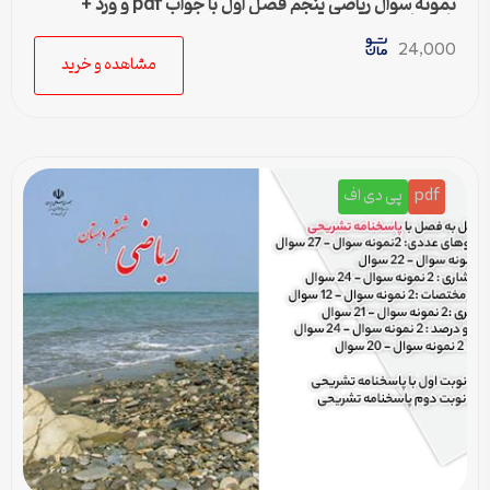
نمونه سوال ریاضی پنجم فصل اول با جواب pdf و ورد +
پاسخنامه
24,000
مشاهده و خرید
pdf
پی دی اف