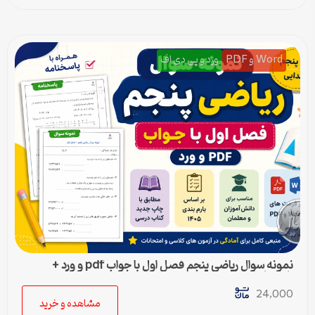
Word و PDF
ورد و پی دی اف
نمونه سوال ریاضی پنجم فصل اول با جواب pdf و ورد +
پاسخنامه
24,000
مشاهده و خرید