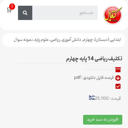
0
🛒
ابتدایی (دبستان)
,
چهارم
,
دانش آموزی
,
ریاضی
,
علوم پایه
,
نمونه سوال
تکلیف ریاضی 14 پایه چهارم
فرمت فایل دانلودی : pdf
قیمت : 25,100
افزودن به سبد خرید