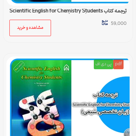
ترجمه کتاب Scientific English for Chemistry Students
(زبان تخصصی شیمی) – درس 4
59,000
مشاهده و خرید
pdf
پی دی اف