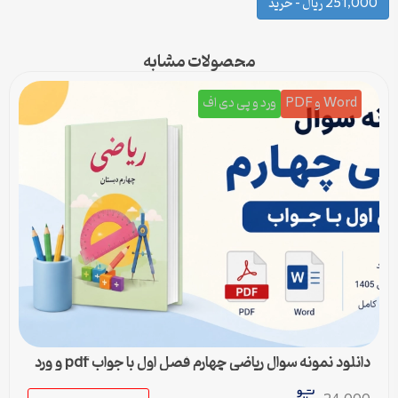
251,000 ریال – خرید
محصولات مشابه
Word و PDF
ورد و پی دی اف
دانلود نمونه سوال ریاضی چهارم فصل اول با جواب pdf و ورد