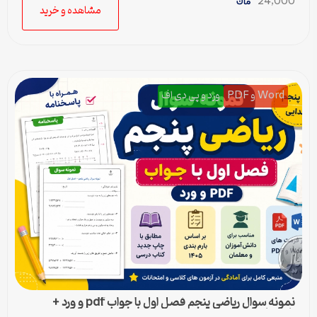
24,000
مشاهده و خرید
Word و PDF
ورد و پی دی اف
نمونه سوال ریاضی پنجم فصل اول با جواب pdf و ورد +
پاسخنامه