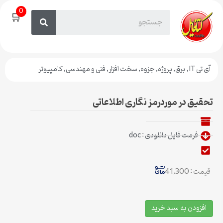
0
🛒
آی تی IT
,
برق
,
پروژه
,
جزوه
,
سخت افزار
,
فنی و مهندسی
,
کامپیوتر
تحقیق در موردرمز نگاری اطلاعاتی
فرمت فایل دانلودی : doc
قیمت : 41,300
افزودن به سبد خرید