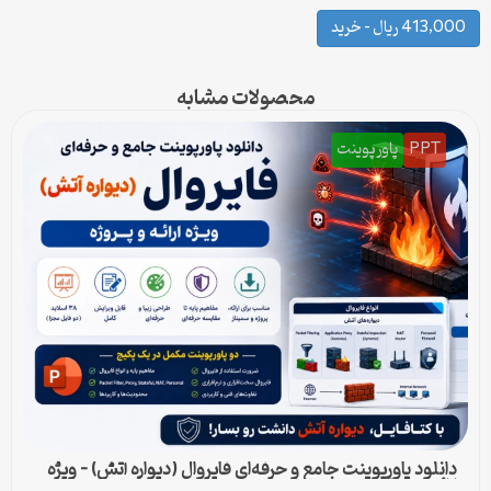
413,000 ریال – خرید
محصولات مشابه
PPT
پاورپوینت
دانلود پاورپوینت جامع و حرفه‌ای فایروال (دیواره آتش) – ویژه
ارائه و پروژه