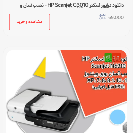
دانلود درایور اسکنر HP Scanjet G3010 – نصب آسان و
سریع برای ویندوزهای XP تا 11
69,000
مشاهده و خرید
dll
zip