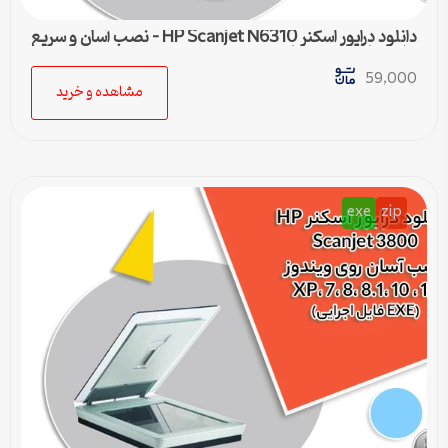
دانلود درایور اسکنر HP Scanjet N6310 – نصب آسان و سریع
برای تمامی ویندوزها
59,000
مشاهده و خرید
exe
zip