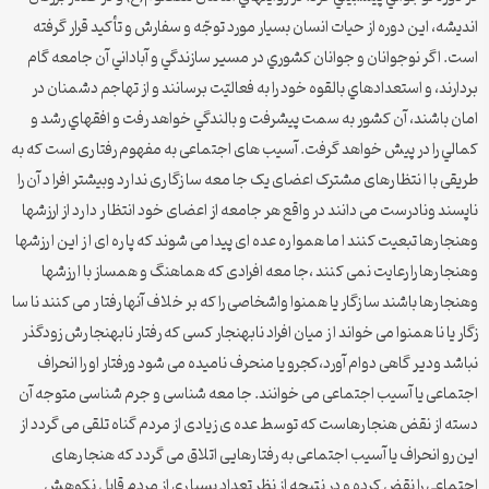
انديشه، اين دوره از حيات انسان بسيار مورد توجّه و سفارش و تأكيد قرار گرفته
است. اگر نوجوانان و جوانان كشوري در مسير سازندگي و آباداني آن جامعه گام
بردارند، و استعدادهاي بالقوه خود را به فعاليّت برسانند و از تهاجم دشمنان در
امان باشند، آن كشور به سمت پيشرفت و بالندگي خواهد رفت و افق‏هاي رشد و
كمالي را در پيش خواهد گرفت. آسیب های اجتماعی به مفهوم رفتا ری است که به
طریقی با ا نتظا رهای مشترک اعضای یک جا معه سا زگا ری ندا رد وبیشتر افرا د آن را
ناپسند ونادرست می دانند در واقع هر جامعه از اعضای خود انتظا ر دا رد از ارزشها
وهنجا رها تبعیت کنند ا ما هموا ره عده ای پیدا می شوند که پا ره ای ا ز این ا رزشها
وهنجا رها را رعایت نمی کنند ،جا معه افرادی که هماهنگ و همساز با ا رزشها
وهنجا رها باشند سا زگار یا همنوا واشخاصی را که بر خلاف آنها رفتا ر می کنند نا سا
زگار یا نا همنوا می خواند ا ز میان افراد نابهنجار کسی که رفتار نابهنجا رش زودگذر
نباشد ودیر گاهی دوام آورد،کجرو یا منحرف نامیده می شود ورفتار او را انحراف
اجتماعی یا آسیب اجتماعی می خوانند. جا معه شناسی و جرم شناسی متوجه آن
دسته از نقض هنجا رهاست که توسط عده ی زیادی از مردم گناه تلقی می گردد از
این رو انحراف یا آسیب اجتماعی به رفتا رهایی اتلاق می گردد که هنجا رهای
اجتماعی را نقض کرده و در نتیجه از نظر تعداد بسیا ری از مردم قابل نکوهش