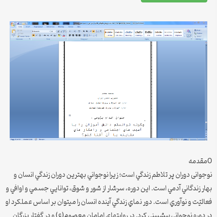
0مقدمه
نوجوانی دوران پر تلاطم زندگي است؛ زيرا نوجواني بهترين دوران زندگي انسان و
بهار زندگاني آدمي است. اين دوره، سرشار از شور و شوق، توانايي جسمي و اوافي و
فعاليّت و نوآوري است. دور نماي زندگي آينده انسان را مي‏توان بر اساس عملكرد او
در دوره نوجواني پيش‏بيني كرد. در روايت‏هاي امامان معصوم(ع) و در گفتار بزرگان