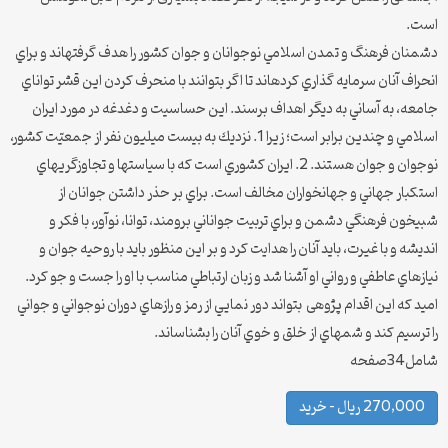
است.
دشمنان فرهنگ و تمدن اسلامي نوجوانان و جوان كشور را هدف گرفته‏اند و براي
انحراف آنان سرمايه گذاري كرده‏اند تا اگر بتوانند با منحرف كردن اين قشر تواناي
جامعه، به آساني به ديگر اهداف برسند. اين حساسيت و دغدغه در مورد ايران
اسلامي و چندين برابر است؛ زيرا 1. نزديك به بيست ميليون نفر از جمعيّت كشور،
نوجوان و جوان هستند. 2. ايران كشوري است كه با سياست‏ها و تجاوزگري‏هاي
استكبار جهاني و جهان‏خواران مخالف است. براي بر حذر داشتن جوانان از
شبيخون فرهنگي دشمن و براي تربيت جواناني برومند، توانا، نوآور، با فكر و
انديشه و با غيرت، بايد آنان را هدايت كرد و بر اين منظور بايد با روحيه جوان و
نيازهاي عاطفي و رواني او آشنا شد و زبان ارتباطي مناسب با او را جست و جو كرد.
اميد كه اين اقدام پژوهی بتواند دور نمايي از رمز و رازهاي دوران نوجواني و جواني
را ترسيم كند و شمه‏اي از خلق و خوي آنان را بشناساند.
شامل34صفحه
270,000 ریال – خرید