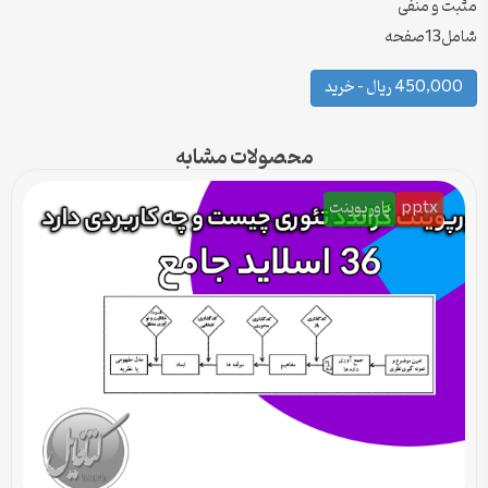
مثبت و منفی
شامل13صفحه
450,000 ریال – خرید
محصولات مشابه
pptx
پاورپوینت