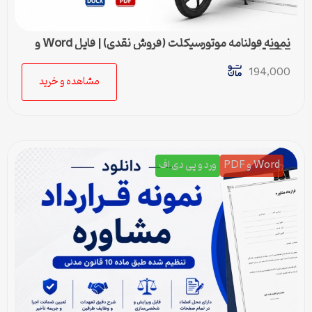
نمونه قولنامه موتورسیکلت (فروش نقدی) | فایل Word و
PDF قابل ویرایش
194,000
مشاهده و خرید
Word و PDF
ورد و پی دی اف