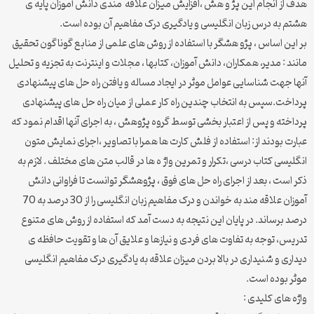
هدف از انجام این پژ و هش ،افزایش میزان علاقه مندی دانش آموزان پایه ی
هشتم به درس زبان انگلیسی و یادگیری درک مفاهیم آن بوده است.
بر این اساس ، پژو هشگر با استفاده از روش های علمی از منابع گوناگون تحقیق
مانند : مدیر، همکاران، دانش آموزان، کتابها ، مجلات و اینترنت به تجزیه و تحلیل
آنها جهت شناسایی عوامل موثر در ایجاد مساله و یافتن راه حل های پیشنهادی
پرداخت.سپس به انتخاب چندین راه کار عملی از میان راه حل های پیشنهادی
پرداخته و پس از اعتبار بخشی توسط گروه پژوهش ، به اجرای آنها اقدام نمود که
عبارت بودند از: استفاده از فلش کارت ها همرا با تصاویر ،اجرای نمایش متون
انگلیسی کتاب درسی ،تکرار و تمرین واژ ه ها در قالب متن های مختلف . لازم به
ذکر است ، بعد از اجرای راه حل های فوق ، پژوهشگر توانست تا فراوانی دانش
آموزان علاقه مند به خواندن و درک مفاهیم زبان انگلیسی را از 30 درصد به 70
درصد برساند. در پایان این نتیجه به دست آمد که استفاده از روش های متنوع
تدریس، توجه به تفاوت های فردی و نیازها و علایق آن ها و تقویت حافظه ی
دیداری و شنیداری در بالا بردن میزان علاقه به یادگیری درک مفاهیم انگلیسی
موثر بوده است.
واژه های کلیدی :