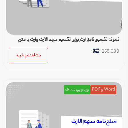
نمونه تقسیم نامه ارث برای تقسیم سهم الارث وارث با متن
کامل و حقوقی | فایل pdf و ورد
268,000
مشاهده و خرید
Word و PDF
ورد و پی دی اف