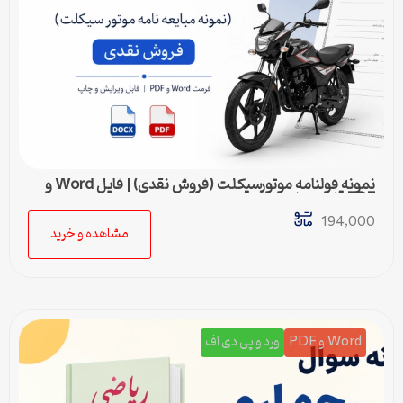
نمونه قولنامه موتورسیکلت (فروش نقدی) | فایل Word و
PDF قابل ویرایش
194,000
مشاهده و خرید
Word و PDF
ورد و پی دی اف