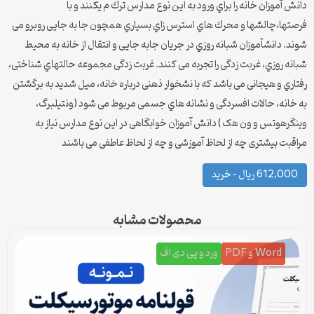
دانش آموزان خانه را براي ورود به این نوع مدارس ترك م یکنند و با
فرصتها،چالشها و محرك هاي استرس زاي بسیاري همچون جا به جایی روبرو می
شوند. دانشآموزان شبانه روزي در جریان جابه جایی و انتقال از خانه به محیط
شبانه روزي، غربت زدگی را تجربه می کنند. غربت زدگی مجموعه حالتهاي شناختی،
رفتاري و هیجانی می باشد که با نشخوار ذهنی درباره خانه، میل شدید به برگشتن
به خانه، حالات افسردگی و نشانه هاي جسمی مربوط می شود (ونتیلبرگ،
وینگرهوتس و ون هک ) دانش آموزان خوابگاهی در این نوع مدارس نیاز به
مراقبت بیشتری چه از لحاظ آموزشی و چه از لحاظ عاطفی می باشند
612,000 ریال – خرید
محصولات مشابه
Word و PDF
ورد و پی دی اف