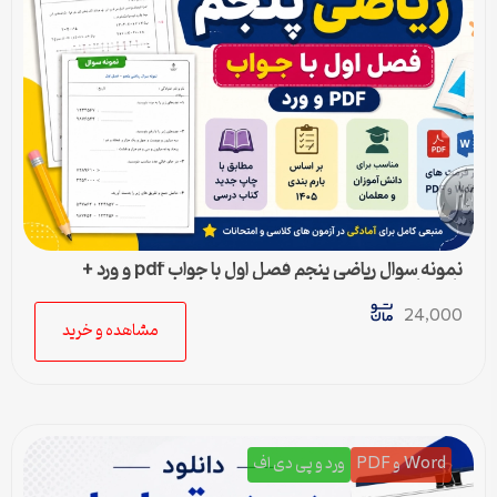
نمونه سوال ریاضی پنجم فصل اول با جواب pdf و ورد +
پاسخنامه
24,000
مشاهده و خرید
Word و PDF
ورد و پی دی اف