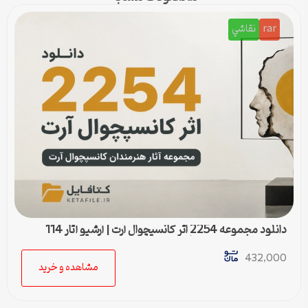
rar
نقاشي
دانلود مجموعه 2254 اثر کانسپچوال آرت | آرشیو آثار 114
هنرمند برجسته هنر مفهومی
432,000
مشاهده و خرید