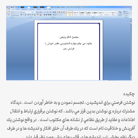
چکیده
نوشتن فرصتي براي انديشيدن ، تجسم نمودن و به خاطر آوردن است . ديدگاه
مشترك درباره ي نوشتن بدين قرار مي باشد ، كه نوشتن برقراري ارتباط و انتقال
اطلاعات و عقايد از طريق نظامي از نشانه هاي مكتوب است . در واقع نوشتن يك
آفرينش و خلاقيت تام است كه در يك طرف آن خلق افكار و انديشه ها و در طرف
ديگر نظم بخشي اين انديشه ها در قالب هاي زباني مورد نظر قرار دارد .