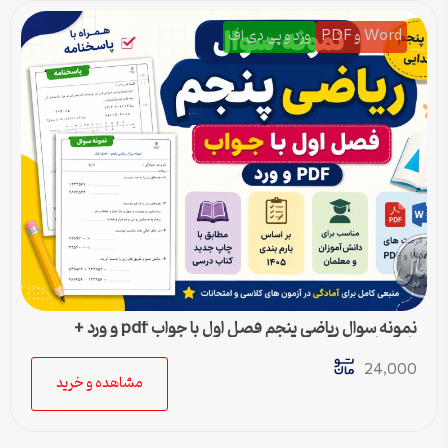
Word و PDF
ورد و پی دی اف
نمونه سوال ریاضی پنجم فصل اول با جواب pdf و ورد +
پاسخنامه
24,000
مشاهده و خرید