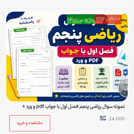
Word و PDF
ورد و پی دی اف
نمونه سوال ریاضی پنجم فصل اول با جواب pdf و ورد +
پاسخنامه
24,000
مشاهده و خرید