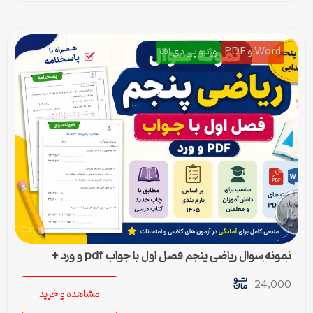
Word و PDF
ورد و پی دی اف
نمونه سوال ریاضی پنجم فصل اول با جواب pdf و ورد +
پاسخنامه
24,000
مشاهده و خرید