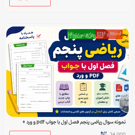
Word و PDF
ورد و پی دی اف
نمونه سوال ریاضی پنجم فصل اول با جواب pdf و ورد +
پاسخنامه
24,000