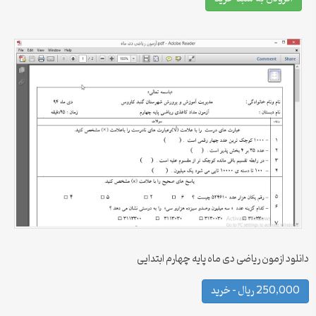
دانلود ازمون ریاضی دی ماه پایه چهارم ابتدایی
250,000 ریال – خرید