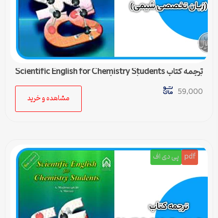
ترجمه کتاب Scientific English for Chemistry Students
(زبان تخصصی شیمی) – درس 4
59,000
مشاهده و خرید
pdf
پی دی اف